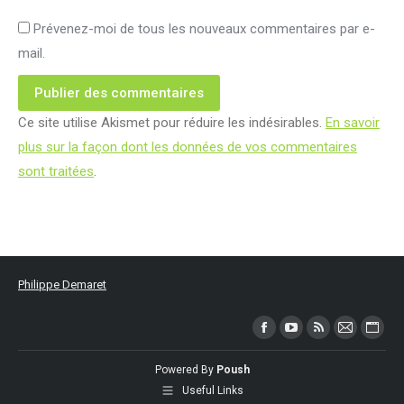
Prévenez-moi de tous les nouveaux commentaires par e-
mail.
Publier des commentaires
Ce site utilise Akismet pour réduire les indésirables.
En savoir
plus sur la façon dont les données de vos commentaires
sont traitées
.
Philippe Demaret
Trouvez nous sur :
Facebook
YouTube
RSS
Mail
Site
page
page
page
page
Web
Powered By
Poush
opens
opens
opens
opens
page
Useful Links