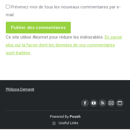
Prévenez-moi de tous les nouveaux commentaires par e-
mail.
Publier des commentaires
Ce site utilise Akismet pour réduire les indésirables.
En savoir
plus sur la façon dont les données de vos commentaires
sont traitées
.
Philippe Demaret
Trouvez nous sur :
Facebook
YouTube
RSS
Mail
Site
page
page
page
page
Web
Powered By
Poush
opens
opens
opens
opens
page
Useful Links
in
in
in
in
open