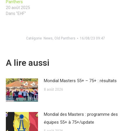
Panthers
20 août 2025
Dans "EHF"
Catégorie
News
,
Old Panthers
16/08/23 09:47
A lire aussi
Mondial Masters 55+ – 75+ : résultats
8 août 2026
Mondial des Masters : programme des
équipes 55+ à 75+/update
5 août 2026