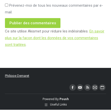
Prévenez-moi de tous les nouveaux commentaires par e-
mail.
Publier des commentaires
Ce site utilise Akismet pour réduire les indésirables.
En savoir
plus sur la façon dont les données de vos commentaires
sont traitées
.
Philippe Demaret
Trouvez nous sur :
Facebook
YouTube
RSS
Mail
Site
page
page
page
page
Web
Powered By
Poush
opens
opens
opens
opens
page
Useful Links
in
in
in
in
open