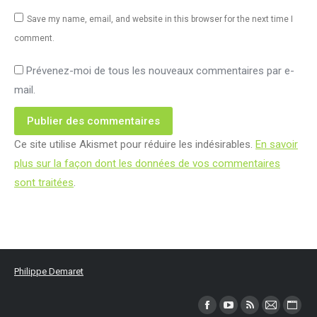
Save my name, email, and website in this browser for the next time I
comment.
Prévenez-moi de tous les nouveaux commentaires par e-
mail.
Publier des commentaires
Ce site utilise Akismet pour réduire les indésirables.
En savoir
plus sur la façon dont les données de vos commentaires
sont traitées
.
Philippe Demaret
Trouvez nous sur :
Facebook
YouTube
RSS
Mail
Site