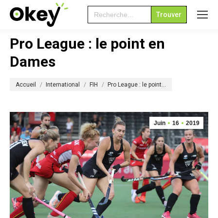
Search
for:
Pro League : le point en
Dames
Vous êtes ici :
Accueil
International
FIH
Pro League : le point…
Juin
16
2019