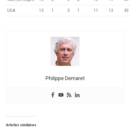
USA
15
1
3
1
11
13
43
Philippe Demaret
Articles similaires