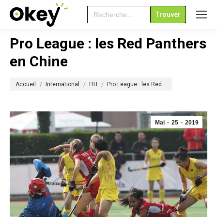
Search
for:
Pro League : les Red Panthers
en Chine
Vous êtes ici :
Accueil
International
FIH
Pro League : les Red…
Mai
25
2019