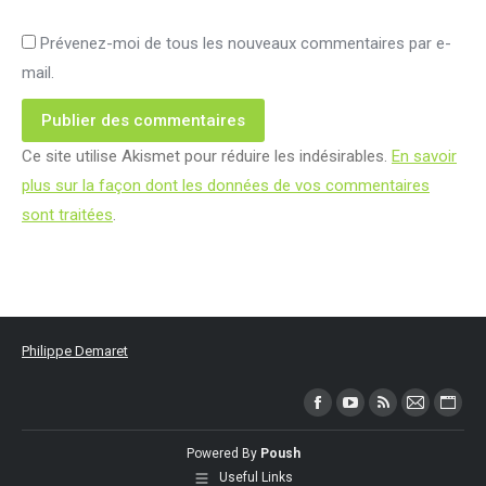
Prévenez-moi de tous les nouveaux commentaires par e-
mail.
Publier des commentaires
Ce site utilise Akismet pour réduire les indésirables.
En savoir
plus sur la façon dont les données de vos commentaires
sont traitées
.
Philippe Demaret
Trouvez nous sur :
Facebook
YouTube
RSS
Mail
Site
page
page
page
page
Web
Powered By
Poush
opens
opens
opens
opens
page
Useful Links