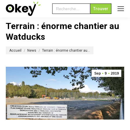
Search
for:
Terrain : énorme chantier au
Watducks
Vous êtes ici :
Accueil
News
Terrain : énorme chantier au…
Sep
9
2019