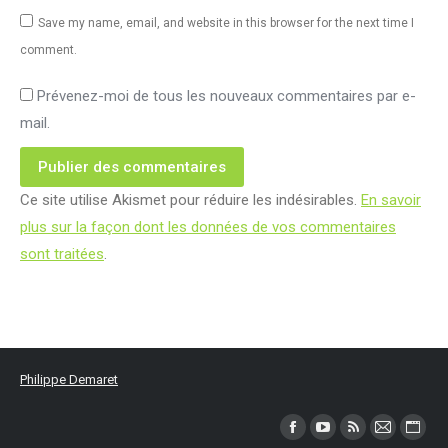
Save my name, email, and website in this browser for the next time I
comment.
Prévenez-moi de tous les nouveaux commentaires par e-
mail.
Publier des commentaires
Ce site utilise Akismet pour réduire les indésirables.
En savoir
plus sur la façon dont les données de vos commentaires
sont traitées
.
Philippe Demaret
Trouvez nous sur :
Facebook
YouTube
RSS
Mail
Site