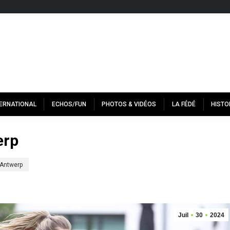
TERNATIONAL
ECHOS/FUN
PHOTOS & VIDÉOS
LA FÉDÉ
HISTO
erp
l’Antwerp
Juil
30
2024