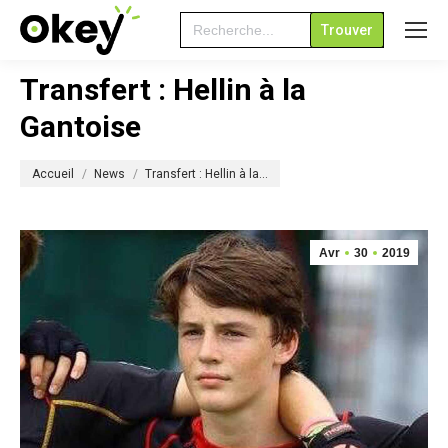
Search
for:
Transfert : Hellin à la
Gantoise
Vous êtes ici :
Accueil
News
Transfert : Hellin à la…
Avr
30
2019