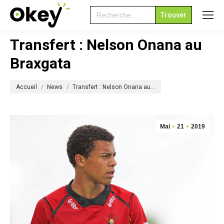
Search
for:
Transfert : Nelson Onana au
Braxgata
Vous êtes ici :
Accueil
News
Transfert : Nelson Onana au…
Mai
21
2019