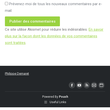
Prévenez-moi de tous les nouveaux commentaires par e-
mail.
Publier des commentaires
Ce site utilise Akismet pour réduire les indésirables.
En savoir
plus sur la façon dont les données de vos commentaires
sont traitées
.
Philippe Demaret
Trouvez nous sur :
Facebook
YouTube
RSS
Mail
Site
page
page
page
page
Web
Powered By
Poush
opens
opens
opens
opens
page
Useful Links
in
in
in
in
open