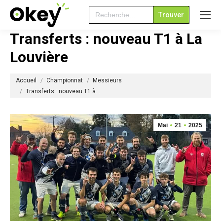
Search
for:
Transferts : nouveau T1 à La
Louvière
Vous êtes ici :
Accueil
Championnat
Messieurs
Transferts : nouveau T1 à…
Mai
21
2025