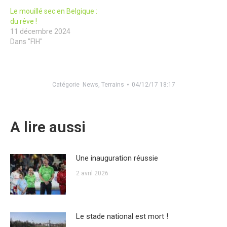
Le mouillé sec en Belgique :
du rêve !
11 décembre 2024
Dans "FIH"
Catégorie
News
,
Terrains
04/12/17 18:17
A lire aussi
Une inauguration réussie
2 avril 2026
Le stade national est mort !