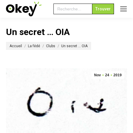
Search
for:
Un secret … OIA
Vous êtes ici :
Accueil
La fédé
Clubs
Un secret … OIA
Nov
24
2019