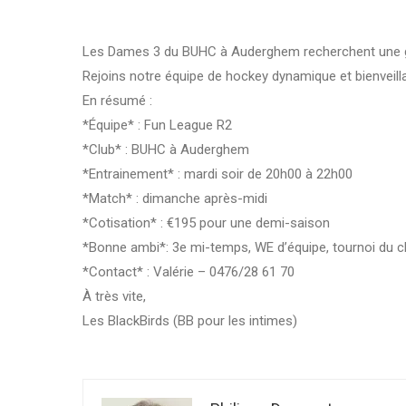
Les Dames 3 du BUHC à Auderghem recherchent une g
Rejoins notre équipe de hockey dynamique et bienveill
En résumé :
*Équipe* : Fun League R2
*Club* : BUHC à Auderghem
*Entrainement* : mardi soir de 20h00 à 22h00
*Match* : dimanche après-midi
*Cotisation* : €195 pour une demi-saison
*Bonne ambi*: 3e mi-temps, WE d’équipe, tournoi du c
*Contact* : Valérie – 0476/28 61 70
À très vite,
Les BlackBirds (BB pour les intimes)