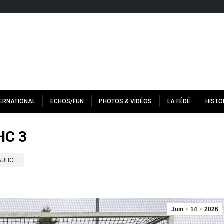
TERNATIONAL
ECHOS/FUN
PHOTOS & VIDÉOS
LA FÉDÉ
HISTO
HC 3
 BUHC…
Juin
14
2026