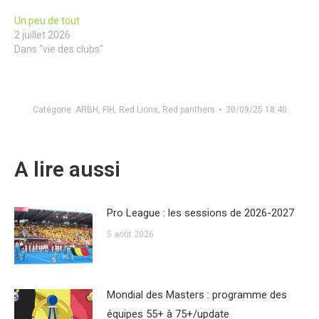
Un peu de tout
2 juillet 2026
Dans "vie des clubs"
Catégorie
ARBH
,
FIH
,
Red Lions
,
Red panthers
30/09/25 18:40
A lire aussi
Pro League : les sessions de 2026-2027
5 août 2026
Mondial des Masters : programme des
équipes 55+ à 75+/update