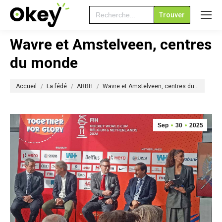
Search
for:
Wavre et Amstelveen, centres
du monde
Vous êtes ici :
Accueil
La fédé
ARBH
Wavre et Amstelveen, centres du…
Sep
30
2025