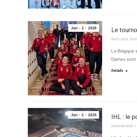
Jan
2
2026
Le tourn
Red Lions
,
Red
La Belgique 
Dames sont d
Détails
Jan
2
2026
IHL : le p
International