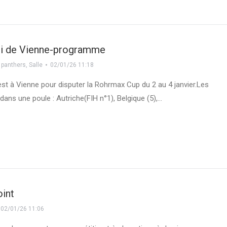
oi de Vienne-programme
 panthers
,
Salle
02/01/26 11:18
est à Vienne pour disputer la Rohrmax Cup du 2 au 4 janvier.Les
ans une poule : Autriche(FIH n°1), Belgique (5),…
oint
02/01/26 11:06