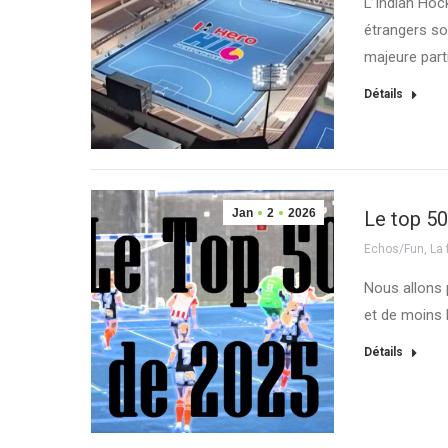
L’Indian Hoc
étrangers s
majeure part
Détails
Jan
2
2026
Le top 50
Echos/Fun
,
La
Nous allons 
et de moins 
Détails