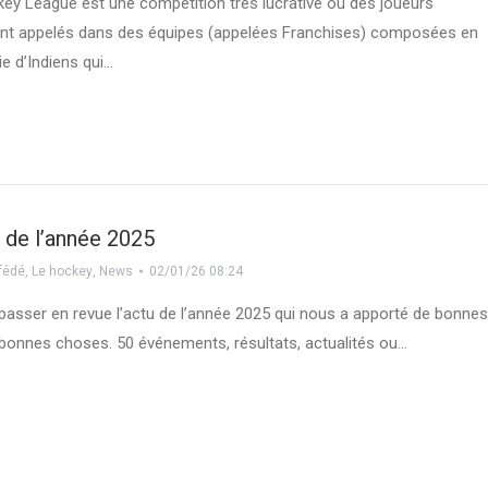
key League est une compétition très lucrative où des joueurs
ont appelés dans des équipes (appelées Franchises) composées en
ie d’Indiens qui…
 de l’année 2025
 fédé
,
Le hockey
,
News
02/01/26 08:24
passer en revue l’actu de l’année 2025 qui nous a apporté de bonne
bonnes choses. 50 événements, résultats, actualités ou…