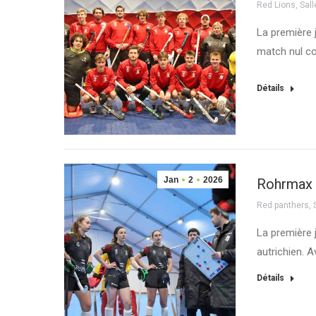
Red Lions
,
Sall
La première 
match nul co
Détails
Jan
2
2026
Rohrmax C
Red panthers
,
La première 
autrichien. 
Détails