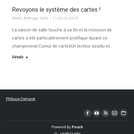
Revoyons le système des cartes !
ARBH
,
Arbitrage
,
Salle
11/02/26 09:22
La saison de salle touche à sa fin et la moisson de
cartes a été particulièrement prolifique durant ce
championnat.Cumul de cartesUn lecteur assidu et…
Détails
Philippe Demaret
Trouvez nous sur :
Facebook
YouTube
RSS
Mail
Site
page
page
page
page
Web
Powered By
Poush
opens
opens
opens
opens
page
Useful Links