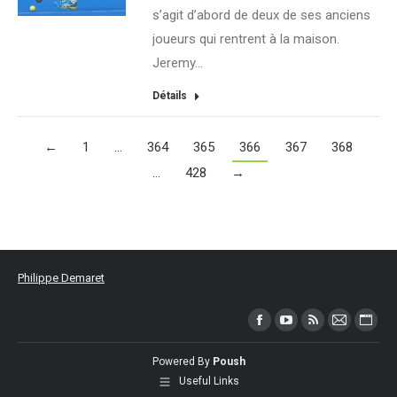
s’agit d’abord de deux de ses anciens
joueurs qui rentrent à la maison.
Jeremy…
Détails
←
1
…
364
365
366
367
368
…
428
→
Philippe Demaret
Trouvez nous sur :
Facebook
YouTube
RSS
Mail
Site
page
page
page
page
Web
Powered By
Poush
opens
opens
opens
opens
page
Useful Links