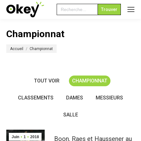
Search
for:
Championnat
Vous êtes ici :
Accueil
Championnat
TOUT VOIR
CHAMPIONNAT
CLASSEMENTS
DAMES
MESSIEURS
SALLE
Juin
1
2018
Boon, Raes et Haussener au