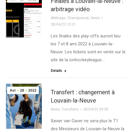
Finales à Louvain-la-Neuve :
arbitrage vidéo
Arbitrage
,
Championnat
,
News
28/04/22 10:21
Les finales des play-offs auront lieu
les 7 et 8 ami 2022 à Louvain-la-
Neuve. Les tickets sont en vente sur le
site de la ionhockeyleague.…
Détails
Avr
28
2022
Transfert : changement à
Louvain-la-Neuve
News
,
Transferts
28/04/22 09:05
Xavier van Gaver ne sera plus le T1
des Messieurs de Louvain-la-Neuve la