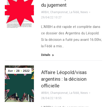
du jugement
ARBH
,
Championnat
,
La fédé
,
News
29/04/22 10:27
L’ARBH a été rapide et complète dans
ce dossier des Argentins du Léopold.
Si la décision a fuité peu avant 16.00hr,
la Fédé a mis…
Détails
Avr
28
2022
Affaire Léopold/visas
argentins : la décision
officielle
ARBH
,
Championnat
,
La fédé
,
News
28/04/22 18:55