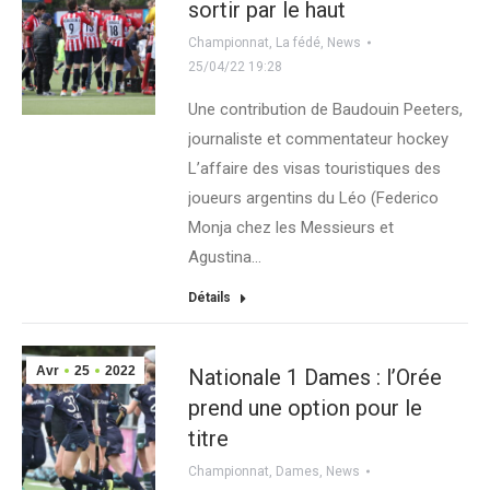
sortir par le haut
Championnat
,
La fédé
,
News
25/04/22 19:28
Une contribution de Baudouin Peeters,
journaliste et commentateur hockey
L’affaire des visas touristiques des
joueurs argentins du Léo (Federico
Monja chez les Messieurs et
Agustina…
Détails
Avr
25
2022
Nationale 1 Dames : l’Orée
prend une option pour le
titre
Championnat
,
Dames
,
News