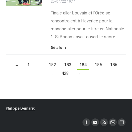
25/04/22 19:11
Finale aller Louvain et l’Orée se
rencontraient à Heverlee pour la
manche aller pour le titre en Nationale
1. Si Bonami avait ouvert le score…
Détails
←
1
…
182
183
184
185
186
…
428
→
Philippe Demaret
Trouvez nous sur :
Facebook
YouTube
RSS
Mail
Site