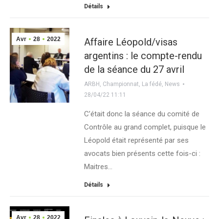
Détails
Avr
28
2022
Affaire Léopold/visas
argentins : le compte-rendu
de la séance du 27 avril
ARBH
,
Championnat
,
La fédé
,
News
28/04/22 11:11
C’était donc la séance du comité de
Contrôle au grand complet, puisque le
Léopold était représenté par ses
avocats bien présents cette fois-ci :
Maitres…
Détails
Avr
28
2022