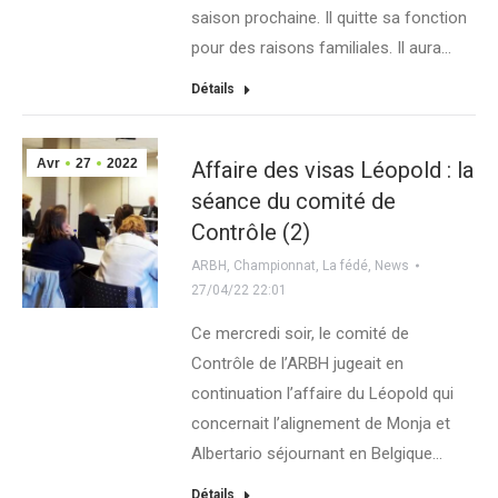
saison prochaine. Il quitte sa fonction
pour des raisons familiales. Il aura…
Détails
Avr
27
2022
Affaire des visas Léopold : la
séance du comité de
Contrôle (2)
ARBH
,
Championnat
,
La fédé
,
News
27/04/22 22:01
Ce mercredi soir, le comité de
Contrôle de l’ARBH jugeait en
continuation l’affaire du Léopold qui
concernait l’alignement de Monja et
Albertario séjournant en Belgique…
Détails