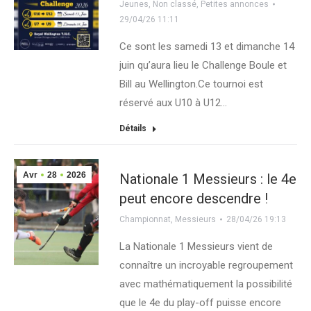
Jeunes
,
Non classé
,
Petites annonces
29/04/26 11:11
Ce sont les samedi 13 et dimanche 14
juin qu’aura lieu le Challenge Boule et
Bill au Wellington.Ce tournoi est
réservé aux U10 à U12…
Détails
Avr
28
2026
Nationale 1 Messieurs : le 4e
peut encore descendre !
Championnat
,
Messieurs
28/04/26 19:13
La Nationale 1 Messieurs vient de
connaître un incroyable regroupement
avec mathématiquement la possibilité
que le 4e du play-off puisse encore