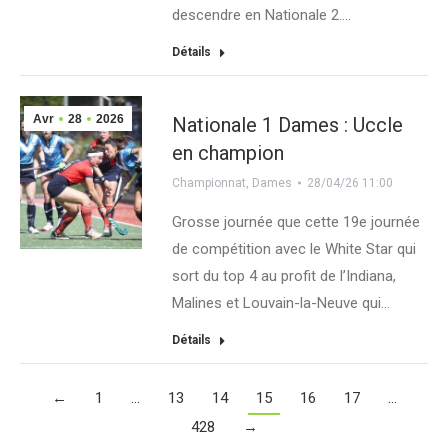
descendre en Nationale 2.…
Détails
Avr
28
2026
Nationale 1 Dames : Uccle
en champion
Championnat
,
Dames
28/04/26 11:00
Grosse journée que cette 19e journée
de compétition avec le White Star qui
sort du top 4 au profit de l’Indiana,
Malines et Louvain-la-Neuve qui…
Détails
←
1
…
13
14
15
16
17
…
428
→