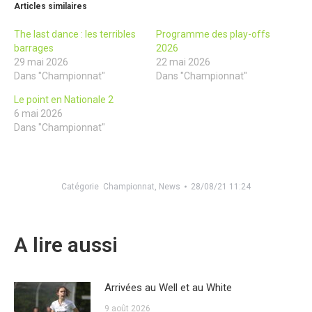
Articles similaires
The last dance : les terribles
Programme des play-offs
barrages
2026
29 mai 2026
22 mai 2026
Dans "Championnat"
Dans "Championnat"
Le point en Nationale 2
6 mai 2026
Dans "Championnat"
Catégorie
Championnat
,
News
28/08/21 11:24
A lire aussi
Arrivées au Well et au White
9 août 2026