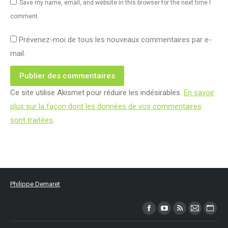
Save my name, email, and website in this browser for the next time I
comment.
Prévenez-moi de tous les nouveaux commentaires par e-
mail.
Publier des commentaires
Ce site utilise Akismet pour réduire les indésirables.
En savoir
plus sur la façon dont les données de vos commentaires
sont traitées
.
Philippe Demaret
Trouvez nous sur :
Facebook
YouTube
RSS
Mail
Site
page
page
page
page
Web