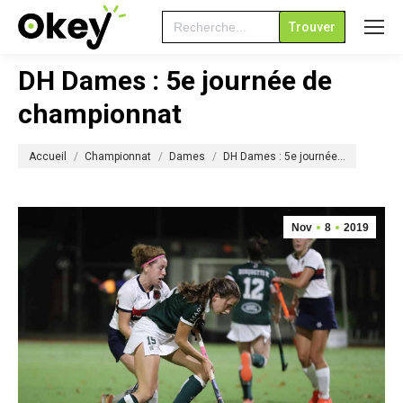
Search
for:
DH Dames : 5e journée de
championnat
Vous êtes ici :
Accueil
Championnat
Dames
DH Dames : 5e journée…
Nov
8
2019