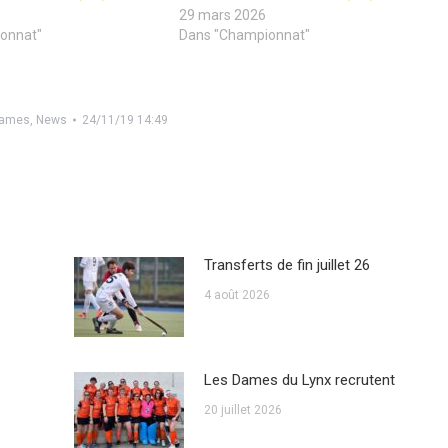
29 mars 2026
onnat"
Dans "Championnat"
ames
,
News
24/11/19 14:49
Transferts de fin juillet 26
4 août 2026
Les Dames du Lynx recrutent
20 juillet 2026