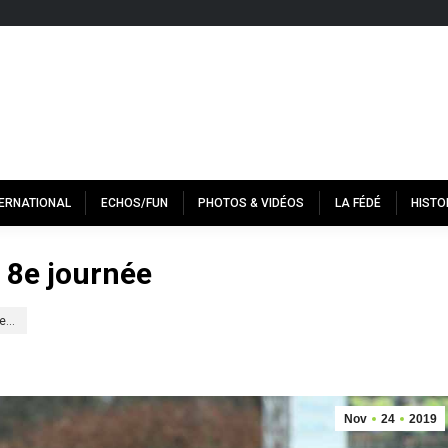
TERNATIONAL
ECHOS/FUN
PHOTOS & VIDÉOS
LA FÉDÉ
HISTO
a 8e journée
de…
Nov
24
2019