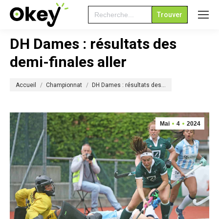
Search
for:
DH Dames : résultats des
demi-finales aller
Vous êtes ici :
Accueil
Championnat
DH Dames : résultats des…
Mai
4
2024