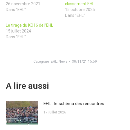
26 novembre 2021
classement EHL
Dans "EHL"
15 octobre 2025
Dans "EHL"
Le tirage du KO16 de l’EHL
15 juillet 2024
Dans "EHL"
Catégorie
EHL
,
News
30/11/21 15:59
A lire aussi
EHL : le schéma des rencontres
17 juillet 2026