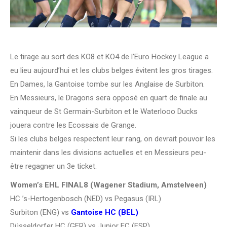
Le tirage au sort des KO8 et KO4 de l’Euro Hockey League a
eu lieu aujourd’hui et les clubs belges évitent les gros tirages.
En Dames, la Gantoise tombe sur les Anglaise de Surbiton.
En Messieurs, le Dragons sera opposé en quart de finale au
vainqueur de St Germain-Surbiton et le Waterlooo Ducks
jouera contre les Ecossais de Grange.
Si les clubs belges respectent leur rang, on devrait pouvoir les
maintenir dans les divisions actuelles et en Messieurs peu-
être regagner un 3e ticket.
Women’s EHL FINAL8 (Wagener Stadium, Amstelveen)
HC ’s-Hertogenbosch (NED) vs Pegasus (IRL)
Surbiton (ENG) vs
Gantoise HC (BEL)
Düsseldorfer HC (GER) vs Junior FC (ESP)