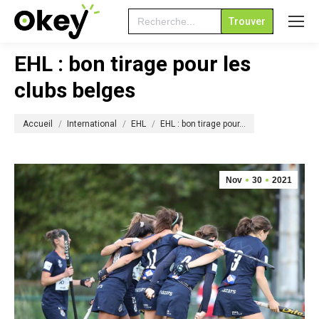
Search
for:
EHL : bon tirage pour les
clubs belges
Vous êtes ici :
Accueil
International
EHL
EHL : bon tirage pour…
Nov
30
2021