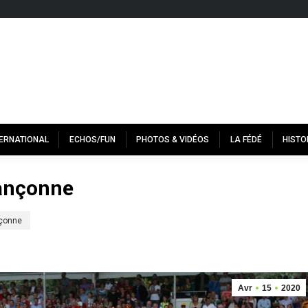
TERNATIONAL
ECHOS/FUN
PHOTOS & VIDÉOS
LA FÉDÉ
HISTO
bançonne
nçonne
Avr
15
2020