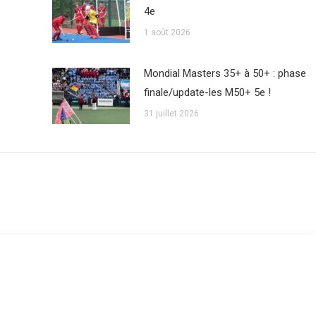
4e
1 août 2026
Mondial Masters 35+ à 50+ : phase
finale/update-les M50+ 5e !
31 juillet 2026