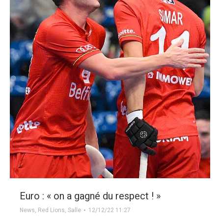
Euro : « on a gagné du respect ! »
News
,
Red Lions
,
Salle
12/12/22 11:27