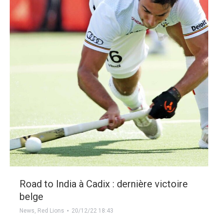
Road to India à Cadix : dernière victoire
belge
News
,
Red Lions
20/12/22 18:43