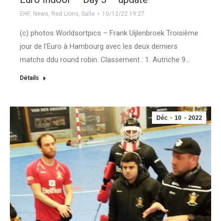
EHF
,
News
,
Red Lions
,
Salle
10/12/22 19:27
(c) photos Worldsortpics – Frank Uijlenbroek Troisième
jour de l’Euro à Hambourg avec les deux derniers
matchs ddu round robin. Classement : 1. Autriche 9…
Détails
Déc
10
2022