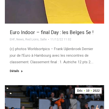
Euro Indoor – final Day : les Belges 5e !
EHF
,
News
,
Red Lions
,
Salle
11/12/22 11:02
(c) photos Worldsortpics – Frank Uijlenbroek Dernier
jour de l’Euro à Hambourg avec les rencontres de
classement. Classement final : 1. Autriche 12 pts 2.…
Détails
Déc
10
2022