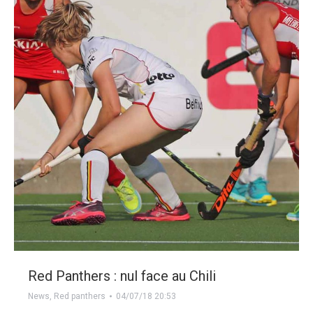
Red Panthers : nul face au Chili
News
,
Red panthers
04/07/18 20:53