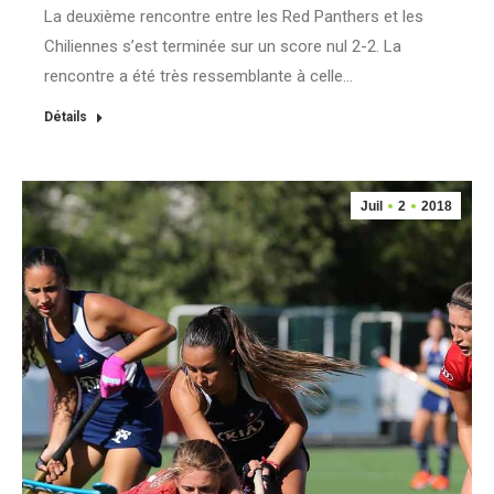
La deuxième rencontre entre les Red Panthers et les
Chiliennes s’est terminée sur un score nul 2-2. La
rencontre a été très ressemblante à celle…
Détails
Juil
2
2018