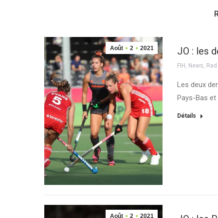
Août
2
2021
JO : les
FIH
,
News
,
Red
Les deux der
Pays-Bas et 
Détails
Août
2
2021