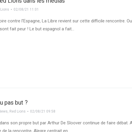
Red Lions dans les médias
 Lions
02/08/21 11:01
oire contre l’Espagne, La Libre revient sur cette difficile rencontre. Ou
sont fait peur ! Le but espagnol a fait…
ou pas but ?
News
,
Red Lions
02/08/21 09:58
 dans son propre but par Arthur De Sloover continue de faire débat. 
e de la rencontre, Alegre centrait en…