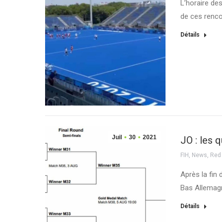
L’horaire de
de ces renco
Détails
Juil
30
2021
JO : les 
FIH
,
News
,
Red
Après la fin 
Bas Allemag
Détails