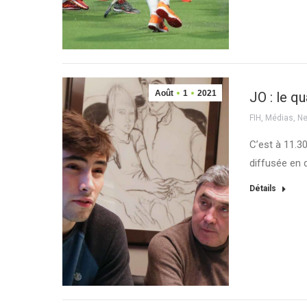
Août
1
2021
JO : le q
FIH
,
Médias
,
N
C’est à 11.3
diffusée en 
Détails