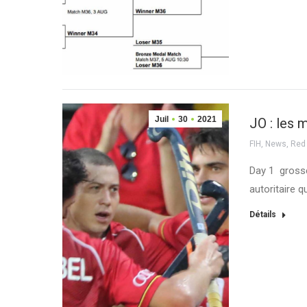
Juil
30
2021
JO : les 
FIH
,
News
,
Red
Day 1 grosse
autoritaire 
Détails