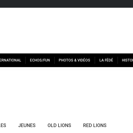
TERNATIONAL
ECHOS/FUN
PHOTOS & VIDÉOS
LA FÉDÉ
HISTO
LES
JEUNES
OLD LIONS
RED LIONS