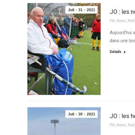
Juil
31
2021
JO : les 
FIH
,
News
,
Red
Aujourd’hui 
dans une lon
Détails
Juil
30
2021
JO : les 
FIH
,
News
,
Red