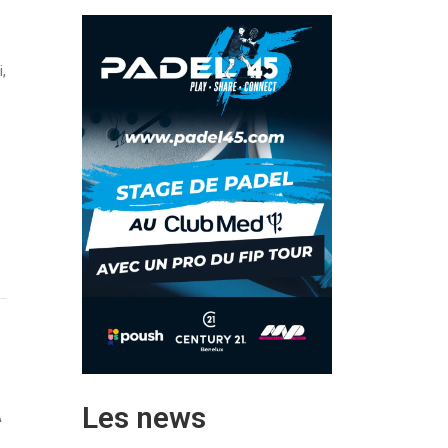
i,
Les news
A