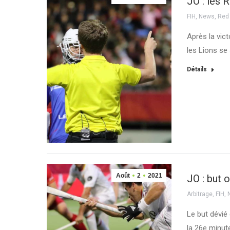
JO : les 
FIH
,
News
,
Red
Après la vict
les Lions se 
Détails
Août
2
2021
JO : but 
Arbitrage
,
FIH
,
Le but dévié
la 26e minut