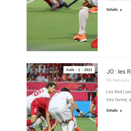
Détails
Août
1
2021
JO : les 
FIH
,
Red Lions
Les Red Lion
très fermé, 
Détails