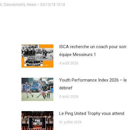
t
,
Classements
,
News
03/10/18 10:16
ISCA recherche un coach pour son
équipe Messieurs 1
4 août 2026
Youth Performance Index 2026 – le
débrief
3 août 2026
Le Ping United Trophy vous attend
31 juillet 2026