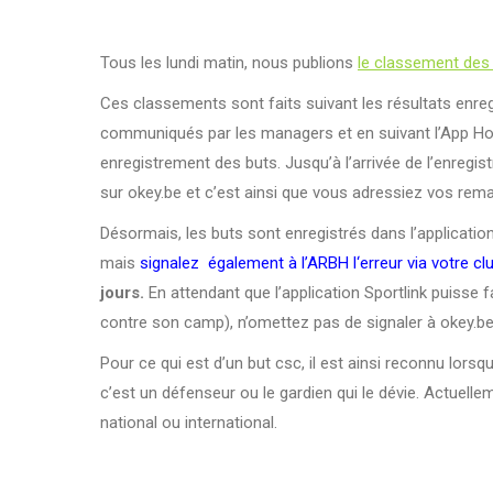
Tous les lundi matin, nous publions
le classement des 
Ces classements sont faits suivant les résultats enreg
communiqués par les managers et en suivant l’App Hock
enregistrement des buts. Jusqu’à l’arrivée de l’enregist
sur okey.be et c’est ainsi que vous adressiez vos rema
Désormais, les buts sont enregistrés dans l’application
mais
signalez également
à l’ARBH l
‘erreur via votre cl
jours.
En attendant que l’application Sportlink puisse f
contre son camp), n’omettez pas de signaler à okey.be s
Pour ce qui est d’un but csc, il est ainsi reconnu lorsq
c’est un défenseur ou le gardien qui le dévie. Actuelleme
national ou international.