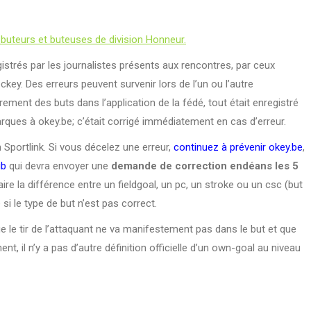
buteurs et buteuses de division Honneur.
istrés par les journalistes présents aux rencontres, par ceux
ey. Des erreurs peuvent survenir lors de l’un ou l’autre
rement des buts dans l’application de la fédé, tout était enregistré
rques à okey.be; c’était corrigé immédiatement en cas d’erreur.
 Sportlink. Si vous décelez une erreur,
continuez à prévenir okey.be
,
ub
qui devra envoyer une
demande de correction endéans les 5
aire la différence entre un fieldgoal, un pc, un stroke ou un csc (but
i le type de but n’est pas correct.
ue le tir de l’attaquant ne va manifestement pas dans le but et que
nt, il n’y a pas d’autre définition officielle d’un own-goal au niveau