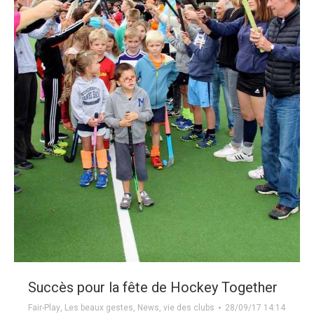
Succès pour la fête de Hockey Together
Fair-Play
,
Les beaux gestes
,
News
,
vie des clubs
28/09/17 14:14