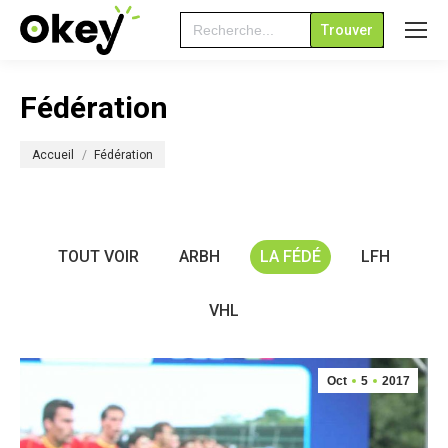
Search
for:
Fédération
Vous êtes ici :
Accueil
Fédération
TOUT VOIR
ARBH
LA FÉDÉ
LFH
VHL
Oct
5
2017