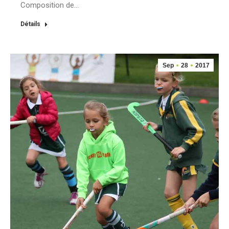
Composition de…
Détails
Sep
28
2017