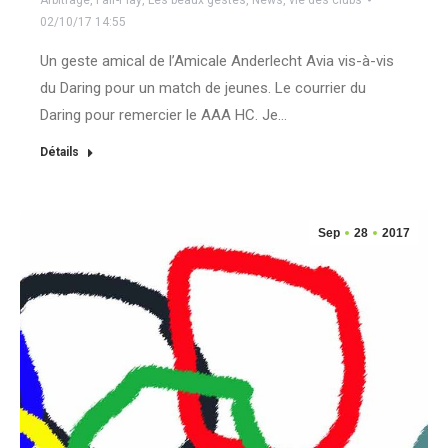
Arbitrage
,
Fair-Play
,
Les beaux gestes
,
News
,
vie des clubs
02/10/17 14:55
Un geste amical de l’Amicale Anderlecht Avia vis-à-vis
du Daring pour un match de jeunes. Le courrier du
Daring pour remercier le AAA HC. Je…
Détails
Sep
28
2017