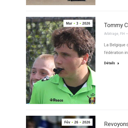
Mar
3
2026
Tommy Cr
Arbitrage
,
FIH
La Belgique 
fédération in
Détails
Fév
26
2026
Revoyons 