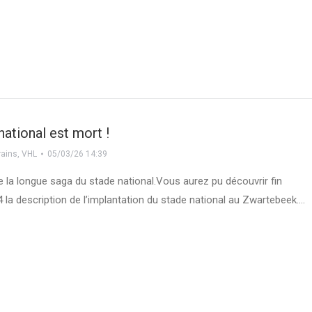
national est mort !
rains
,
VHL
05/03/26 14:39
 de la longue saga du stade national.Vous aurez pu découvrir fin
 la description de l’implantation du stade national au Zwartebeek.…