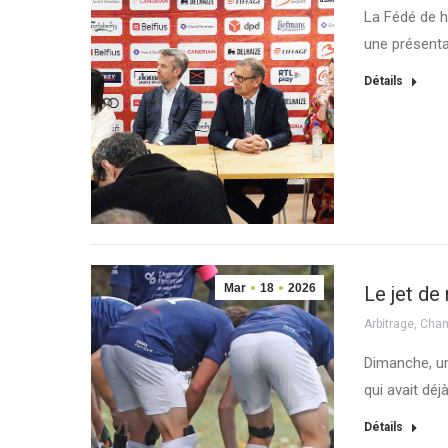
La Fédé de h
une présenta
Détails
Mar
18
2026
Le jet de
Arbitrage
,
Cham
Dimanche, un
qui avait déj
Détails