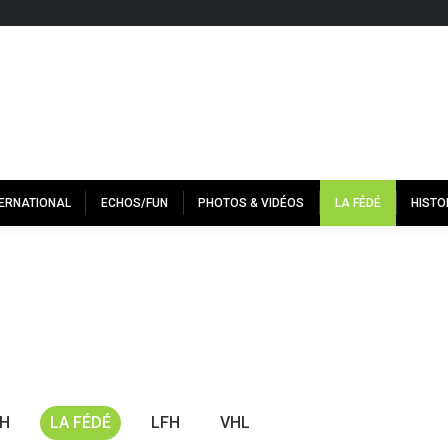
TERNATIONAL
ECHOS/FUN
PHOTOS & VIDÉOS
LA FÉDÉ
HISTO
H
LA FÉDÉ
LFH
VHL