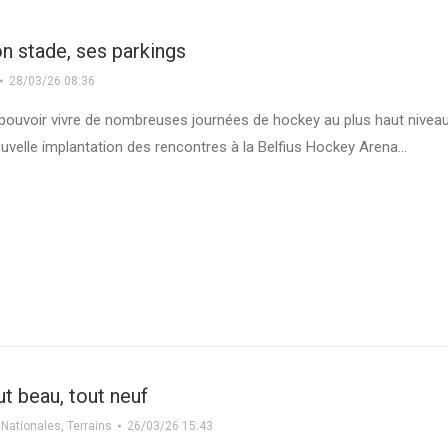
n stade, ses parkings
28/03/26 08:36
pouvoir vivre de nombreuses journées de hockey au plus haut nivea
ouvelle implantation des rencontres à la Belfius Hockey Arena…
t beau, tout neuf
 Nationales
,
Terrains
26/03/26 15:43