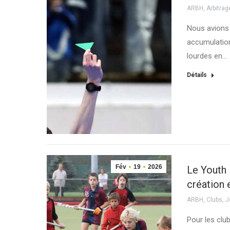
ARBH
,
Arbitrag
Nous avions 
accumulation
lourdes en…
Détails
Fév
19
2026
Le Youth 
création 
ARBH
,
Clubs
,
J
Pour les club