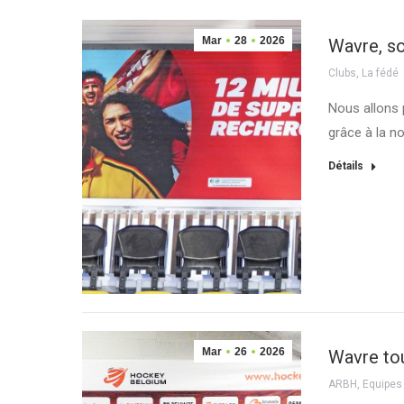
Mar
28
2026
Wavre, so
Clubs
,
La fédé
Nous allons 
grâce à la n
Détails
Mar
26
2026
Wavre tou
ARBH
,
Equipes