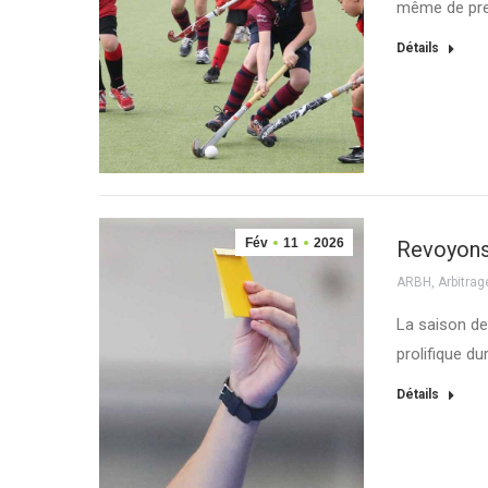
même de pre
Détails
Fév
11
2026
Revoyons 
ARBH
,
Arbitrag
La saison de
prolifique d
Détails