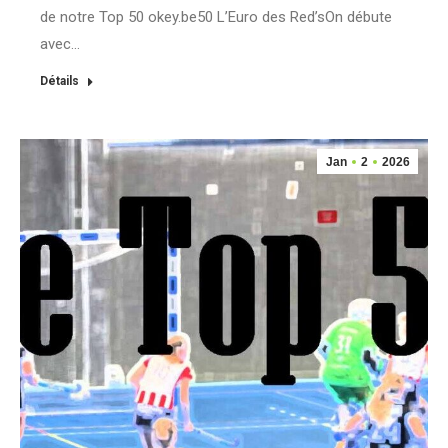
de notre Top 50 okey.be50 L’Euro des Red’sOn débute
avec…
Détails
Jan
2
2026