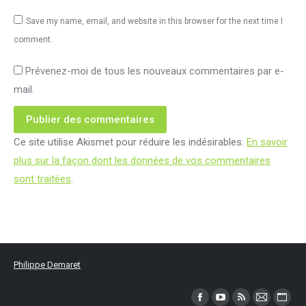
Save my name, email, and website in this browser for the next time I
comment.
Prévenez-moi de tous les nouveaux commentaires par e-
mail.
Publier des commentaires
Ce site utilise Akismet pour réduire les indésirables.
En savoir
plus sur la façon dont les données de vos commentaires
sont traitées
.
Philippe Demaret
Trouvez nous sur :
Facebook
YouTube
RSS
Mail
Site