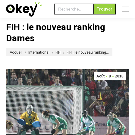
Search
for:
FIH : le nouveau ranking
Dames
Vous êtes ici :
Accueil
International
FIH
FIH : le nouveau ranking…
Août
8
2018