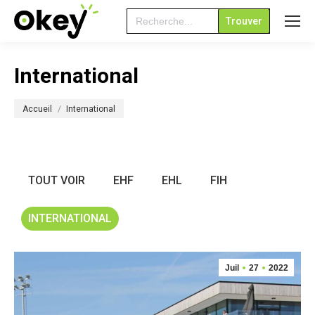
Search
for:
International
Vous êtes ici :
Accueil
International
TOUT VOIR
EHF
EHL
FIH
INTERNATIONAL
Juil
27
2022