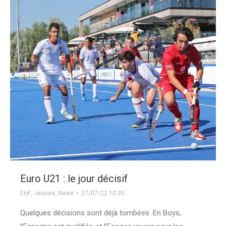
Euro U21 : le jour décisif
EHF
,
Jeunes
,
News
27/07/22 10:30
Quelques décisions sont déjà tombées. En Boys,