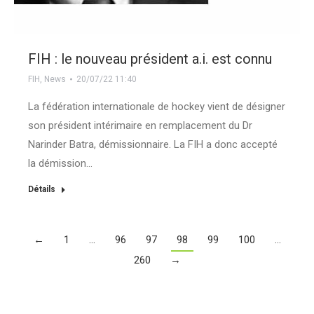
FIH : le nouveau président a.i. est connu
FIH
,
News
20/07/22 11:40
La fédération internationale de hockey vient de désigner
son président intérimaire en remplacement du Dr
Narinder Batra, démissionnaire. La FIH a donc accepté
la démission…
Détails
←
1
…
96
97
98
99
100
…
260
→