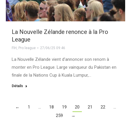
La Nouvelle Zélande renonce à la Pro
League
FIH
,
Pro league
27/06/25 09:46
La Nouvelle Zélande vient d’annoncer son renom à
monter en Pro League. Large vainqueur du Pakistan en
finale de la Nations Cup à Kuala Lumpur,…
Détails
←
1
…
18
19
20
21
22
…
259
→