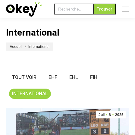
Search
for:
International
Vous êtes ici :
Accueil
International
TOUT VOIR
EHF
EHL
FIH
INTERNATIONAL
Juil
8
2025