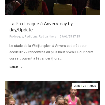
La Pro League à Anvers-day by
day/Update
Pro league
,
Red Lions
,
Red panthers
29/06/25 17:35
Le stade de la Wilrijkseplein à Anvers est prêt pour
accueillir 22 rencontres au plus haut niveau. Pour ceux
qui se trouvent à l’étranger (hors…
Détails
Juin
29
2025