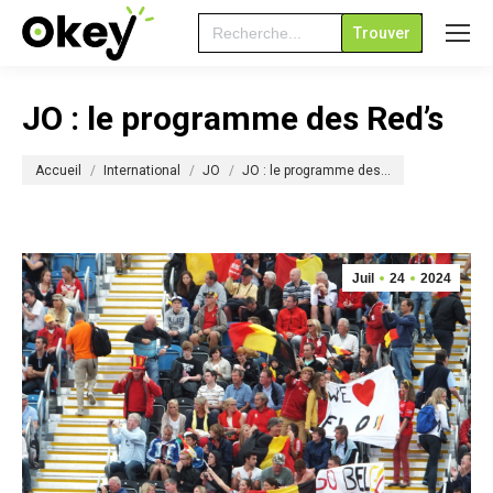
Search
for:
JO : le programme des Red’s
Vous êtes ici :
Accueil
International
JO
JO : le programme des…
Juil
24
2024