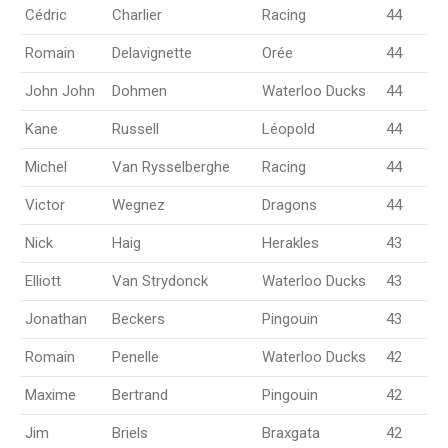
Cédric
Charlier
Racing
44
Romain
Delavignette
Orée
44
John John
Dohmen
Waterloo Ducks
44
Kane
Russell
Léopold
44
Michel
Van Rysselberghe
Racing
44
Victor
Wegnez
Dragons
44
Nick
Haig
Herakles
43
Elliott
Van Strydonck
Waterloo Ducks
43
Jonathan
Beckers
Pingouin
43
Romain
Penelle
Waterloo Ducks
42
Maxime
Bertrand
Pingouin
42
Jim
Briels
Braxgata
42