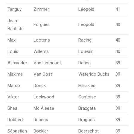
Tanguy
Zimmer
Léopold
41
Jean-
Forgues
Léopold
40
Baptiste
Max
Lootens
Racing
40
Louis
Willems
Louvain
40
Alexandre
Van Linthoudt
Daring
39
Maxime
Van Oost
Waterloo Ducks
39
Marco
Donck
Herakles
39
Viktor
Lockwood
Gantoise
39
Shea
Mc Aleese
Braxgata
39
Robbert
Rubens
Dragons
39
Sébastien
Dockier
Beerschot
39