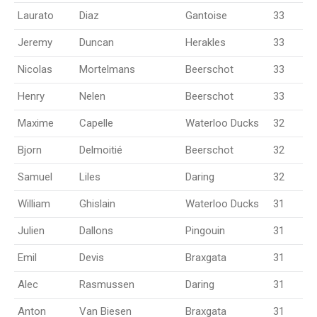
Laurato
Diaz
Gantoise
33
Jeremy
Duncan
Herakles
33
Nicolas
Mortelmans
Beerschot
33
Henry
Nelen
Beerschot
33
Maxime
Capelle
Waterloo Ducks
32
Bjorn
Delmoitié
Beerschot
32
Samuel
Liles
Daring
32
William
Ghislain
Waterloo Ducks
31
Julien
Dallons
Pingouin
31
Emil
Devis
Braxgata
31
Alec
Rasmussen
Daring
31
Anton
Van Biesen
Braxgata
31