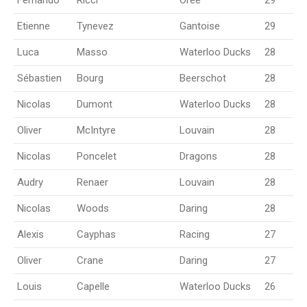
Fernando
Ricci
Orée
29
Etienne
Tynevez
Gantoise
29
Luca
Masso
Waterloo Ducks
28
Sébastien
Bourg
Beerschot
28
Nicolas
Dumont
Waterloo Ducks
28
Oliver
McIntyre
Louvain
28
Nicolas
Poncelet
Dragons
28
Audry
Renaer
Louvain
28
Nicolas
Woods
Daring
28
Alexis
Cayphas
Racing
27
Oliver
Crane
Daring
27
Louis
Capelle
Waterloo Ducks
26