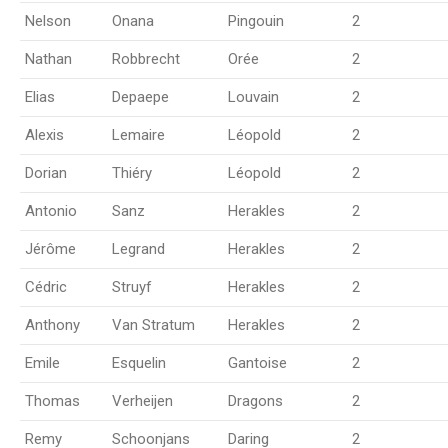
Nelson
Onana
Pingouin
2
Nathan
Robbrecht
Orée
2
Elias
Depaepe
Louvain
2
Alexis
Lemaire
Léopold
2
Dorian
Thiéry
Léopold
2
Antonio
Sanz
Herakles
2
Jérôme
Legrand
Herakles
2
Cédric
Struyf
Herakles
2
Anthony
Van Stratum
Herakles
2
Emile
Esquelin
Gantoise
2
Thomas
Verheijen
Dragons
2
Remy
Schoonjans
Daring
2