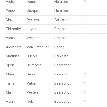
Victor
Donck
Herakles
1
Perez
Vazquez
Herakles
1
Max
Peeters
Gantoise
1
Thimothy
Luyten
Dragons
1
Victor
Wegnez
Dragons
1
Alexandre
Van Linthoudt
Daring
1
Matthias
Dubois
Braxgata
1
Bjorn
Delmoitié
Beerschot
1
Maxim
Derks
Beerschot
1
Taine
Paton
Beerschot
1
Marin
Peeters
Beerschot
1
Henry
Nelen
Beerschot
1