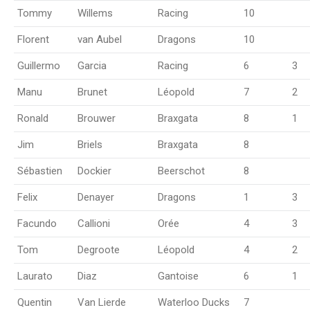
Tommy
Willems
Racing
10
Florent
van Aubel
Dragons
10
Guillermo
Garcia
Racing
6
3
Manu
Brunet
Léopold
7
2
Ronald
Brouwer
Braxgata
8
1
Jim
Briels
Braxgata
8
Sébastien
Dockier
Beerschot
8
Felix
Denayer
Dragons
1
3
Facundo
Callioni
Orée
4
3
Tom
Degroote
Léopold
4
2
Laurato
Diaz
Gantoise
6
1
Quentin
Van Lierde
Waterloo Ducks
7