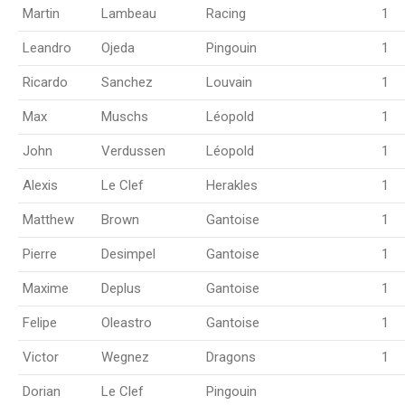
Martin
Lambeau
Racing
1
Leandro
Ojeda
Pingouin
1
Ricardo
Sanchez
Louvain
1
Max
Muschs
Léopold
1
John
Verdussen
Léopold
1
Alexis
Le Clef
Herakles
1
Matthew
Brown
Gantoise
1
Pierre
Desimpel
Gantoise
1
Maxime
Deplus
Gantoise
1
Felipe
Oleastro
Gantoise
1
Victor
Wegnez
Dragons
1
Dorian
Le Clef
Pingouin