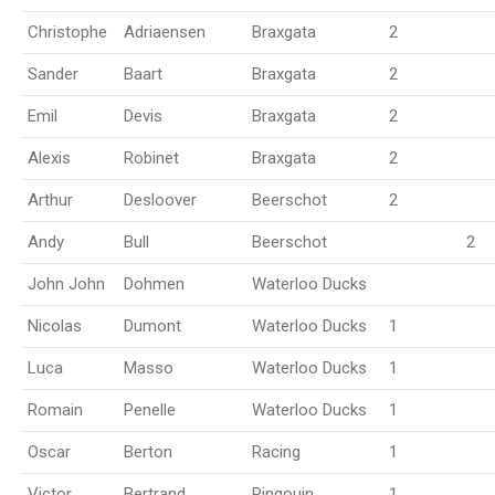
Christophe
Adriaensen
Braxgata
2
Sander
Baart
Braxgata
2
Emil
Devis
Braxgata
2
Alexis
Robinet
Braxgata
2
Arthur
Desloover
Beerschot
2
Andy
Bull
Beerschot
2
John John
Dohmen
Waterloo Ducks
Nicolas
Dumont
Waterloo Ducks
1
Luca
Masso
Waterloo Ducks
1
Romain
Penelle
Waterloo Ducks
1
Oscar
Berton
Racing
1
Victor
Bertrand
Pingouin
1