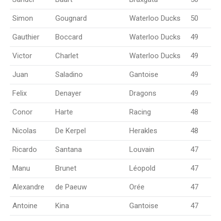
Simon
Gougnard
Waterloo Ducks
50
Gauthier
Boccard
Waterloo Ducks
49
Victor
Charlet
Waterloo Ducks
49
Juan
Saladino
Gantoise
49
Felix
Denayer
Dragons
49
Conor
Harte
Racing
48
Nicolas
De Kerpel
Herakles
48
Ricardo
Santana
Louvain
47
Manu
Brunet
Léopold
47
Alexandre
de Paeuw
Orée
47
Antoine
Kina
Gantoise
47