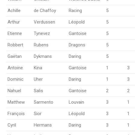
Achille
de Chaffoy
Racing
5
Arthur
Verdussen
Léopold
5
Etienne
Tynevez
Gantoise
5
Robbert
Rubens
Dragons
5
Gaëtan
Dykmans
Daring
5
Antoine
Kina
Gantoise
1
3
Dominic
Uher
Daring
1
3
Nahuel
Salis
Gantoise
2
2
Matthew
Sarmento
Louvain
3
1
François
Sior
Léopold
3
1
Cyril
Hermans
Daring
3
1