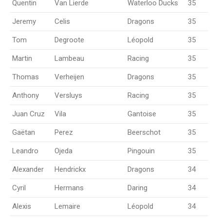
Quentin
Van Lierde
Waterloo Ducks
35
Jeremy
Celis
Dragons
35
Tom
Degroote
Léopold
35
Martin
Lambeau
Racing
35
Thomas
Verheijen
Dragons
35
Anthony
Versluys
Racing
35
Juan Cruz
Vila
Gantoise
35
Gaëtan
Perez
Beerschot
35
Leandro
Ojeda
Pingouin
35
Alexander
Hendrickx
Dragons
34
Cyril
Hermans
Daring
34
Alexis
Lemaire
Léopold
34