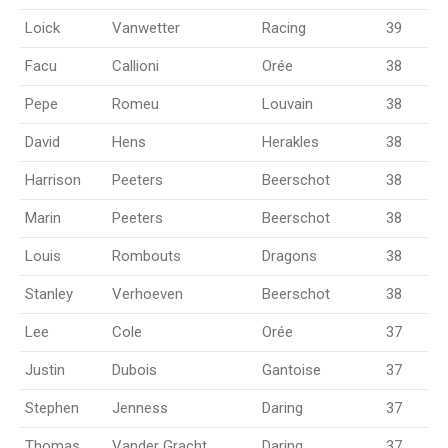
Loick
Vanwetter
Racing
39
Facu
Callioni
Orée
38
Pepe
Romeu
Louvain
38
David
Hens
Herakles
38
Harrison
Peeters
Beerschot
38
Marin
Peeters
Beerschot
38
Louis
Rombouts
Dragons
38
Stanley
Verhoeven
Beerschot
38
Lee
Cole
Orée
37
Justin
Dubois
Gantoise
37
Stephen
Jenness
Daring
37
Thomas
Vander Gracht
Daring
37