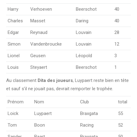
Harry
Verhoeven
Beerschot
40
Charles
Masset
Daring
40
Edgar
Reynaud
Louvain
28
Simon
Vandenbroucke
Louvain
12
Lionel
Geusen
Léopold
3
Louis
Steyaert
Beerschot
1
Au classement
Dita des joueurs
, Luypaert reste bien en tête
et sauf s’il ne jouait pas, devrait remporter le trophée.
Prénom
Nom
Club
total
Loick
Luypaert
Braxgata
55
Tom
Boon
Racing
52
Sander
Baart
Braxgata
50