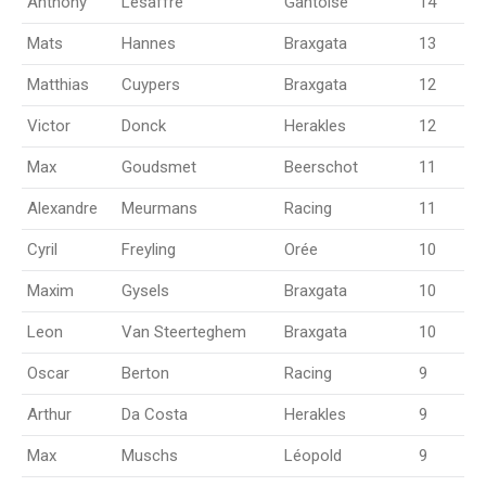
Anthony
Lesaffre
Gantoise
14
Mats
Hannes
Braxgata
13
Matthias
Cuypers
Braxgata
12
Victor
Donck
Herakles
12
Max
Goudsmet
Beerschot
11
Alexandre
Meurmans
Racing
11
Cyril
Freyling
Orée
10
Maxim
Gysels
Braxgata
10
Leon
Van Steerteghem
Braxgata
10
Oscar
Berton
Racing
9
Arthur
Da Costa
Herakles
9
Max
Muschs
Léopold
9