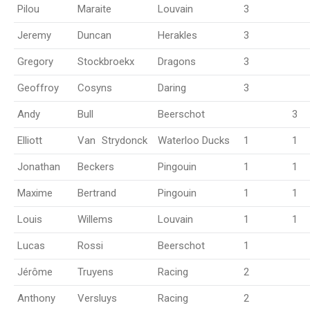
Pilou
Maraite
Louvain
3
Jeremy
Duncan
Herakles
3
Gregory
Stockbroekx
Dragons
3
Geoffroy
Cosyns
Daring
3
Andy
Bull
Beerschot
3
Elliott
Van
_
Strydonck
Waterloo Ducks
1
1
Jonathan
Beckers
Pingouin
1
1
Maxime
Bertrand
Pingouin
1
1
Louis
Willems
Louvain
1
1
Lucas
Rossi
Beerschot
1
Jérôme
Truyens
Racing
2
Anthony
Versluys
Racing
2