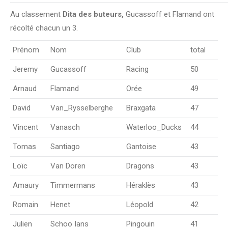
Au classement
Dita des buteurs,
Gucassoff et Flamand ont
récolté chacun un 3.
Prénom
Nom
Club
total
Jeremy
Gucassoff
Racing
50
Arnaud
Flamand
Orée
49
David
Van_Rysselberghe
Braxgata
47
Vincent
Vanasch
Waterloo_Ducks
44
Tomas
Santiago
Gantoise
43
Loïc
Van Doren
Dragons
43
Amaury
Timmermans
Héraklès
43
Romain
Henet
Léopold
42
Julien
Schoo Ians
Pingouin
41