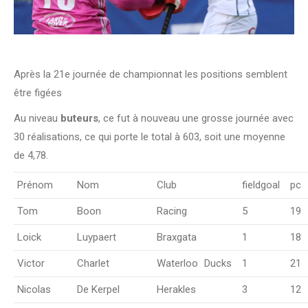
Après la 21e journée de championnat les positions semblent
être figées
Au niveau
buteurs
, ce fut à nouveau une grosse journée avec
30 réalisations, ce qui porte le total à 603, soit une moyenne
de 4,78.
Prénom
Nom
Club
fieldgoal
pc
Tom
Boon
Racing
5
19
Loick
Luypaert
Braxgata
1
18
Victor
Charlet
Waterloo
_
Ducks
1
21
Nicolas
De Kerpel
Herakles
3
12