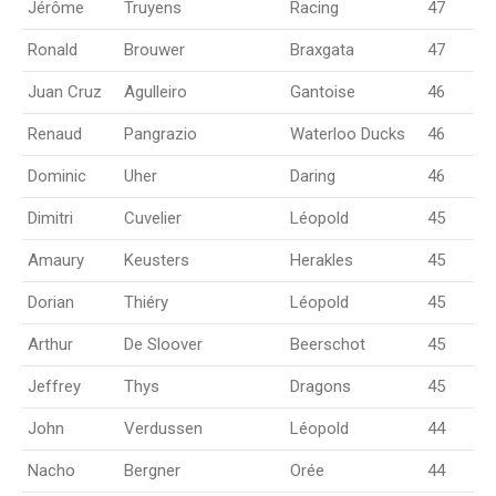
Jérôme
Truyens
Racing
47
Ronald
Brouwer
Braxgata
47
Juan Cruz
Agulleiro
Gantoise
46
Renaud
Pangrazio
Waterloo Ducks
46
Dominic
Uher
Daring
46
Dimitri
Cuvelier
Léopold
45
Amaury
Keusters
Herakles
45
Dorian
Thiéry
Léopold
45
Arthur
De Sloover
Beerschot
45
Jeffrey
Thys
Dragons
45
John
Verdussen
Léopold
44
Nacho
Bergner
Orée
44