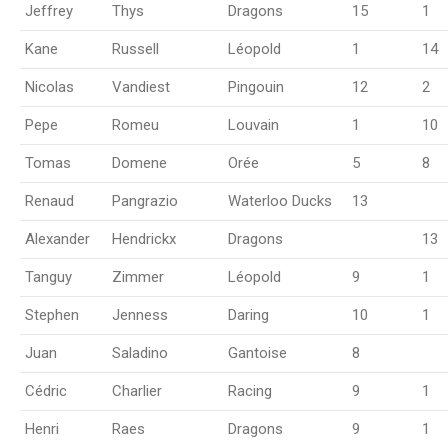
Jeffrey
Thys
Dragons
15
1
Kane
Russell
Léopold
1
14
Nicolas
Vandiest
Pingouin
12
2
Pepe
Romeu
Louvain
1
10
Tomas
Domene
Orée
5
8
Renaud
Pangrazio
Waterloo Ducks
13
Alexander
Hendrickx
Dragons
13
Tanguy
Zimmer
Léopold
9
1
Stephen
Jenness
Daring
10
1
Juan
Saladino
Gantoise
8
Cédric
Charlier
Racing
9
1
Henri
Raes
Dragons
9
1