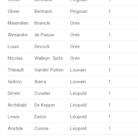
Olivier
Bertrand
Pingouin
1
Maximilien
Branicki
Orée
1
Alexandre
de Paeuw
Orée
1
Louis
Decock
Orée
1
Nicolas
Walleyn
_
Spits
Orée
1
Thibault
Vander Putten
Louvain
1
Isidoro
Ibarra
Louvain
1
Dimitri
Cuvelier
Léopold
1
Archibald
De Kepper
Léopold
1
Lewis
Eaton
Léopold
1
Aristide
Coisne
Léopold
1