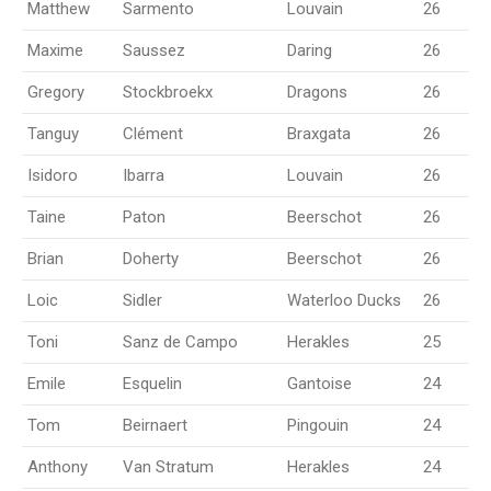
Matthew
Sarmento
Louvain
26
Maxime
Saussez
Daring
26
Gregory
Stockbroekx
Dragons
26
Tanguy
Clément
Braxgata
26
Isidoro
Ibarra
Louvain
26
Taine
Paton
Beerschot
26
Brian
Doherty
Beerschot
26
Loic
Sidler
Waterloo Ducks
26
Toni
Sanz de Campo
Herakles
25
Emile
Esquelin
Gantoise
24
Tom
Beirnaert
Pingouin
24
Anthony
Van Stratum
Herakles
24