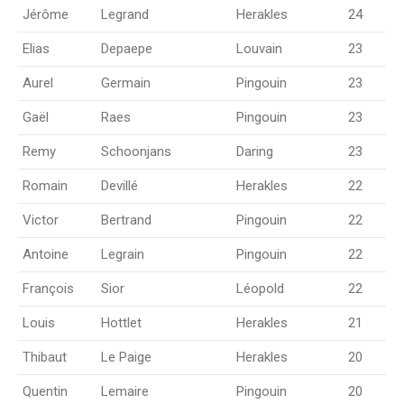
Jérôme
Legrand
Herakles
24
Elias
Depaepe
Louvain
23
Aurel
Germain
Pingouin
23
Gaël
Raes
Pingouin
23
Remy
Schoonjans
Daring
23
Romain
Devillé
Herakles
22
Victor
Bertrand
Pingouin
22
Antoine
Legrain
Pingouin
22
François
Sior
Léopold
22
Louis
Hottlet
Herakles
21
Thibaut
Le Paige
Herakles
20
Quentin
Lemaire
Pingouin
20