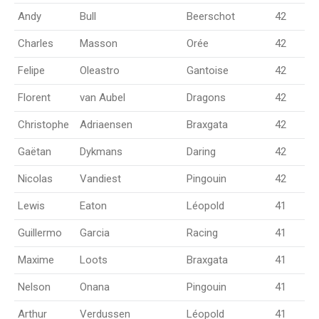
Andy
Bull
Beerschot
42
Charles
Masson
Orée
42
Felipe
Oleastro
Gantoise
42
Florent
van Aubel
Dragons
42
Christophe
Adriaensen
Braxgata
42
Gaëtan
Dykmans
Daring
42
Nicolas
Vandiest
Pingouin
42
Lewis
Eaton
Léopold
41
Guillermo
Garcia
Racing
41
Maxime
Loots
Braxgata
41
Nelson
Onana
Pingouin
41
Arthur
Verdussen
Léopold
41