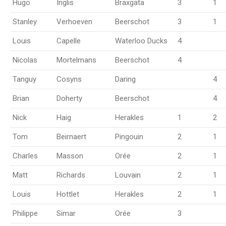
Hugo
Inglis
Braxgata
3
1
Stanley
Verhoeven
Beerschot
3
1
Louis
Capelle
Waterloo Ducks
4
Nicolas
Mortelmans
Beerschot
4
Tanguy
Cosyns
Daring
4
Brian
Doherty
Beerschot
4
Nick
Haig
Herakles
1
2
Tom
Beirnaert
Pingouin
2
1
Charles
Masson
Orée
2
1
Matt
Richards
Louvain
2
1
Louis
Hottlet
Herakles
2
1
Philippe
Simar
Orée
3