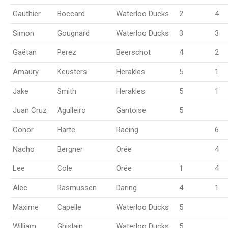
Gauthier
Boccard
Waterloo Ducks
2
4
Simon
Gougnard
Waterloo Ducks
3
3
Gaëtan
Perez
Beerschot
4
2
Amaury
Keusters
Herakles
5
1
Jake
Smith
Herakles
5
1
Juan Cruz
Agulleiro
Gantoise
5
Conor
Harte
Racing
6
Nacho
Bergner
Orée
4
Lee
Cole
Orée
1
4
Alec
Rasmussen
Daring
4
1
Maxime
Capelle
Waterloo Ducks
5
William
Ghislain
Waterloo Ducks
5