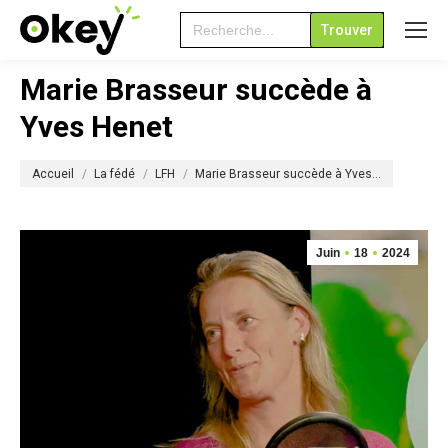
Search
for:
Marie Brasseur succède à
Yves Henet
Vous êtes ici :
Accueil
La fédé
LFH
Marie Brasseur succède à Yves…
Juin
18
2024