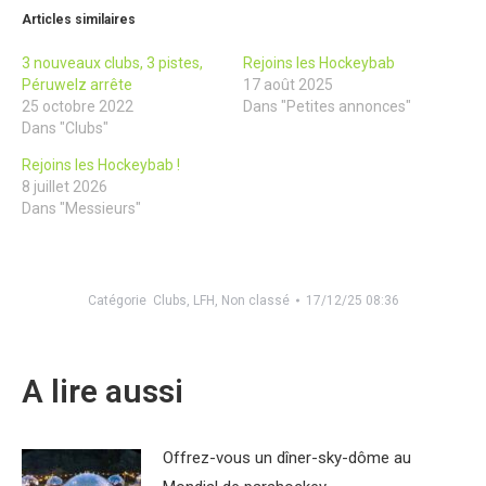
Articles similaires
3 nouveaux clubs, 3 pistes,
Rejoins les Hockeybab
Péruwelz arrête
17 août 2025
25 octobre 2022
Dans "Petites annonces"
Dans "Clubs"
Rejoins les Hockeybab !
8 juillet 2026
Dans "Messieurs"
Catégorie
Clubs
,
LFH
,
Non classé
17/12/25 08:36
A lire aussi
Offrez-vous un dîner-sky-dôme au