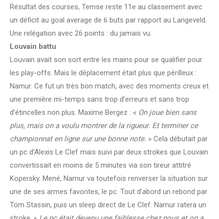
Résultat des courses, Temse reste 11e au classement avec
un déficit au goal average de 6 buts par rapport au Langeveld.
Une relégation avec 26 points : du jamais vu.
Louvain battu
Louvain avait son sort entre les mains pour se qualifier pour
les play-offs. Mais le déplacement était plus que périlleux :
Namur. Ce fut un très bon match, avec des moments creux et
une première mi-temps sans trop d’erreurs et sans trop
d’étincelles non plus. Maxime Bergez : «
On joue bien sans
plus, mais on a voulu montrer de la rigueur. Et terminer ce
championnat en ligne sur une bonne note.
» Cela débutait par
un pc d’Alexis Le Clef mais suivi par deux strokes que Louvain
convertissait en moins de 5 minutes via son tireur attitré
Kopersky. Mené, Namur va toutefois renverser la situation sur
une de ses armes favorites, le pc. Tout d’abord un rebond par
Tom Stassin, puis un sleep direct de Le Clef. Namur ratera un
stroke. «
Le pc était devenu une faiblesse chez nous et on a