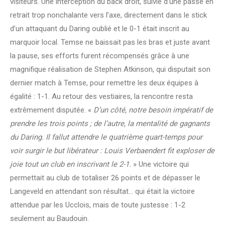
visiteurs. Une interception du back droit, suivie d’une passe en
retrait trop nonchalante vers l’axe, directement dans le stick
d’un attaquant du Daring oublié et le 0-1 était inscrit au
marquoir local. Temse ne baissait pas les bras et juste avant
la pause, ses efforts furent récompensés grâce à une
magnifique réalisation de Stephen Atkinson, qui disputait son
dernier match à Temse, pour remettre les deux équipes à
égalité : 1-1. Au retour des vestiaires, la rencontre resta
extrêmement disputée. «
D’un côté, notre besoin impératif de
prendre les trois points ; de l’autre, la mentalité de gagnants
du Daring. Il fallut attendre le quatrième quart-temps pour
voir surgir le but libérateur : Louis Verbaendert fit exploser de
joie tout un club en inscrivant le 2-1.
» Une victoire qui
permettait au club de totaliser 26 points et de dépasser le
Langeveld en attendant son résultat… qui était la victoire
attendue par les Ucclois, mais de toute justesse : 1-2
seulement au Baudouin.