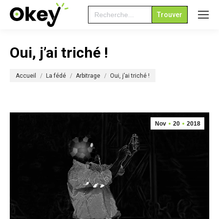
Search
for:
Oui, j’ai triché !
Vous êtes ici :
Accueil
La fédé
Arbitrage
Oui, j’ai triché !
Nov
20
2018