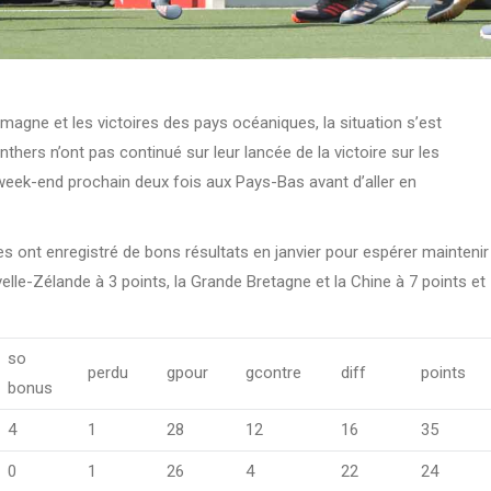
lemagne et les victoires des pays océaniques, la situation s’est
ers n’ont pas continué sur leur lancée de la victoire sur les
week-end prochain deux fois aux Pays-Bas avant d’aller en
lles ont enregistré de bons résultats en janvier pour espérer maintenir
velle-Zélande à 3 points, la Grande Bretagne et la Chine à 7 points et
so
perdu
gpour
gcontre
diff
points
bonus
4
1
28
12
16
35
0
1
26
4
22
24