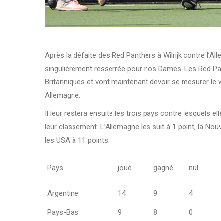
Après la défaite des Red Panthers à Wilrijk contre l’Al
singulièrement resserrée pour nos Dames. Les Red Panth
Britanniques et vont maintenant devoir se mesurer le 
Allemagne.
Il leur restera ensuite les trois pays contre lesquels e
leur classement. L’Allemagne les suit à 1 point, la Nou
les USA à 11 points.
Pays
joué
gagné
nul
Argentine
14
9
4
Pays-Bas
9
8
0