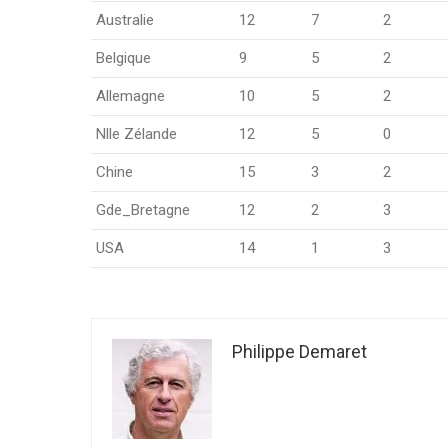
Australie
12
7
2
Belgique
9
5
2
Allemagne
10
5
2
Nlle Zélande
12
5
0
Chine
15
3
2
Gde_Bretagne
12
2
3
USA
14
1
3
Philippe Demaret