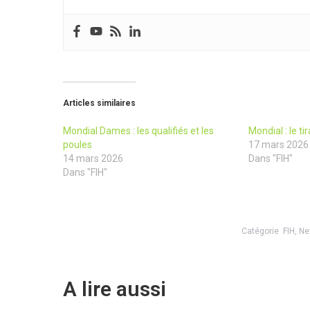
Articles similaires
Mondial Dames : les qualifiés et les
Mondial : le ti
poules
17 mars 2026
14 mars 2026
Dans "FIH"
Dans "FIH"
Catégorie
FIH
,
Ne
A lire aussi