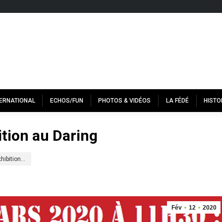
TERNATIONAL
ECHOS/FUN
PHOTOS & VIDÉOS
LA FÉDÉ
HISTO
ition au Daring
hibition…
Fév
12
2020