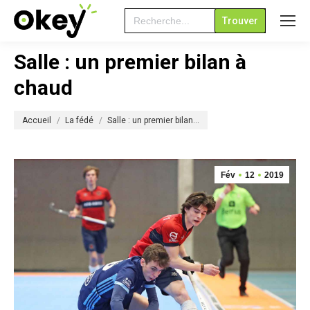
Search
for:
Salle : un premier bilan à
chaud
Vous êtes ici :
Accueil
La fédé
Salle : un premier bilan…
Fév
12
2019