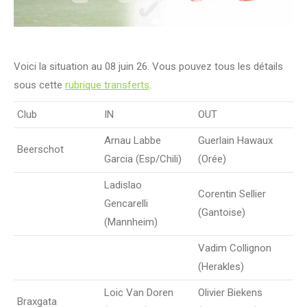
Voici la situation au 08 juin 26. Vous pouvez tous les détails
sous cette
rubrique transferts
.
Club
IN
OUT
Arnau Labbe
Guerlain Hawaux
Beerschot
Garcia (Esp/Chili)
(Orée)
Ladislao
Corentin Sellier
Gencarelli
(Gantoise)
(Mannheim)
Vadim Collignon
(Herakles)
Loic Van Doren
Olivier Biekens
Braxgata