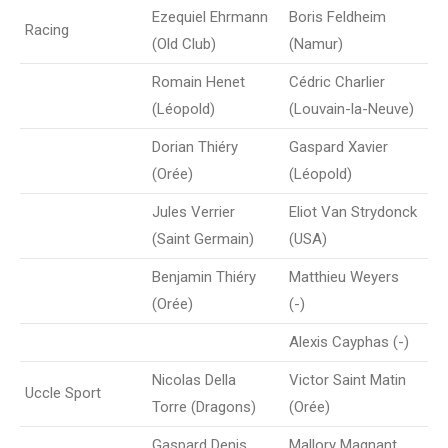
Ezequiel Ehrmann
Boris Feldheim
Racing
(Old Club)
(Namur)
Romain Henet
Cédric Charlier
(Léopold)
(Louvain-la-Neuve)
Dorian Thiéry
Gaspard Xavier
(Orée)
(Léopold)
Jules Verrier
Eliot Van Strydonck
(Saint Germain)
(USA)
Benjamin Thiéry
Matthieu Weyers
(Orée)
(-)
Alexis Cayphas (-)
Nicolas Della
Victor Saint Matin
Uccle Sport
Torre (Dragons)
(Orée)
Gaspard Denis
Mallory Magnant