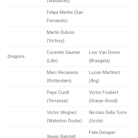
(Watducks)
Felipe Merlini (San
Fernando)
Martin Dubois
(Victory)
Corentin Saunier
Loic Van Doren
Dragons
(Lille)
(Braxgata)
Marc Recasens
Lucas Martinez
(Rotterdam)
(Arg)
Pepe Cunill
Victor Foubert
(Terrassa)
(Oranje-Rood)
Victor Wegnez
Nicolas Della Torre
(Waterloo Ducks)
(Uccle)
Felix Denayer
Xavier Barutell