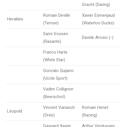
Gracht (Daring)
Romain Devillé
Xavier Esmenjaud
Herakles
(Temse)
(Waterloo Ducks)
Sami Vossen
Davide Arosio (-)
(Rasante)
Franco Harte
(White Star)
Gonzalo Quijano
(Uccle Sport)
Vadim Collignon
(Beerschot)
Vincent Vanasch
Romain Henet
Léopold
(Orée)
(Racing)
Gaspard Xavier
Arthur Verdussen